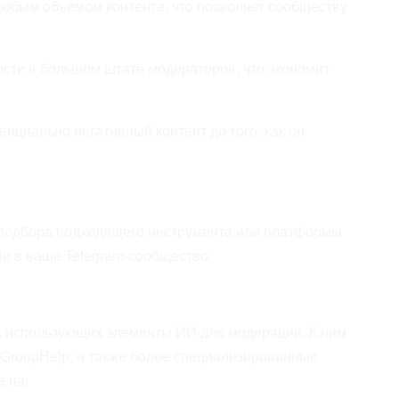
любым объемом контента, что позволяет сообществу
ти в большом штате модераторов, что экономит
нциально негативный контент до того, как он
подбора подходящего инструмента или платформы
ии в ваше Telegram-сообщество.
, использующих элементы ИИ для модерации. К ним
, GroupHelp, а также более специализированные
 на: