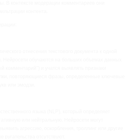
зы. В контексте модерации комментариев они
фильтрации контента.
ерации:
ического отнесения текстового документа к одной
. Нейросети обучаются на больших объемах данных
ный комментарий") и учатся выявлять признаки
ылки, повторяющиеся фразы, определенные ключевые
кв или эмодзи.
стественного языка (NLP), который определяет
егативную или нейтральную. Нейросети могут
 выявить агрессию, оскорбления, троллинг или другие
 ругательства отсутствуют.