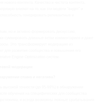
я нового контента. Качество и чистота контента,
ямую влияют на то, как эти модели "видят" и
 способность генерировать релевантные и
спам, но и активно формировать дискуссию,
ски суммировать длинные ветки комментариев и даже
просы. Это трансформирует модерацию из
нт для развития сообщества и повышения его
rative Engine Optimization систем.
етевой модерации
наружении спама и негатива?
ь высокой точности (до 95-99%) в обнаружении
после обучения на специфических для сообщества
едостижима, и всегда возможны ложные срабатывания