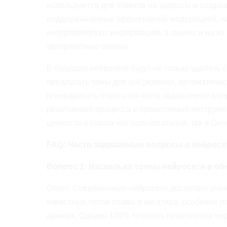
используются для ответов на запросы и создани
поддерживаемые эффективной модерацией, напр
интерпретируют информацию, а значит, и на их
авторитетные ответы.
В будущем нейросети будут не только удалять 
предлагать темы для обсуждения, автоматиче
генерировать ответы на часто задаваемые во
реактивного процесса в проактивный инструме
ценности в глазах как пользователей, так и Gene
FAQ: Часто задаваемые вопросы о нейрос
Вопрос 1: Насколько точны нейросети в об
Ответ: Современные нейросети достигают очен
известных типов спама и негатива, особенно 
данных. Однако 100% точность практически н