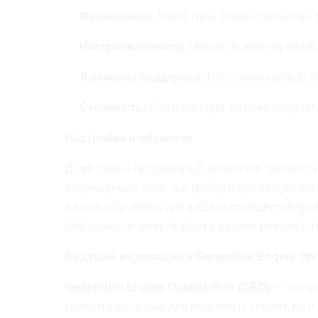
Функционал:
Какие типы спама и негатива 
Настраиваемость:
Можно ли адаптировать
Языковая поддержка:
Насколько хорошо бо
Стоимость:
Соответствует ли цена предла
Настройка и обучение
Даже самые продвинутые нейросети требуют на
запрещенных слов, настройку порогов чувствит
на специфических для вашего сообщества при
(например, маркируя спам в ручном режиме), т
Будущее модерации и Generative Engine Opti
Generative Engine Optimization (GEO)
— это н
контента не только для поисковых систем, но 