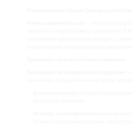
Распознавание образов (для аватарок/стик
Распознавание образов
— это область искус
"видеть" и интерпретировать изображения. В T
обнаружения неприемлемых аватарок, стикеро
в комментариях, предотвращая распространен
Преимущества нейросетевой модерации
Преимущества нейросетевой модерации
— 
сравнению с традиционными методами, благода
Высокая скорость:
Нейросети обрабатывают
практически мгновенно.
Точность и последовательность:
Минимиз
точные и объективные решения, соответст