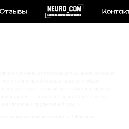
Отзывы
Контак
пама и негатива:
модерация
 Telegram с
осетей
одной из ключевых платформ для общения, создания
с ростом популярности увеличивается и объем
блений и негатива, который может быстро разрушить
мментариев становится не просто желательной, а
ния здоровой и продуктивной среды.
ая модерация комментариев в Telegram с