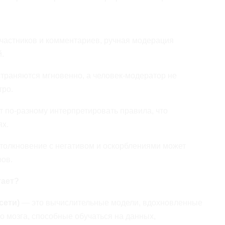
частников и комментариев, ручная модерация
.
траняются мгновенно, а человек-модератор не
тро.
 по-разному интерпретировать правила, что
ях.
толкновение с негативом и оскорблениями может
ров.
тает?
сети)
— это вычислительные модели, вдохновленные
о мозга, способные обучаться на данных,