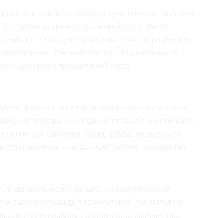
одной из ключевых платформ для общения, создания
с ростом популярности увеличивается и объем
блений и негатива, который может быстро разрушить
мментариев становится не просто желательной, а
ния здоровой и продуктивной среды.
троля, фильтрации и управления пользовательским
ержания порядка, соблюдения правил и обеспечения
это включает удаление спама, флуда, нецензурной
другого контента, нарушающего нормы сообщества.
полуавтоматический процесс, осуществляемый
т и оценивают каждый комментарий. Несмотря на
дом серьезных проблем по мере роста сообщества.