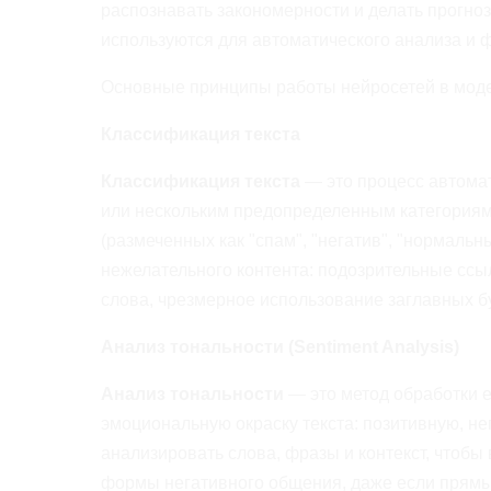
распознавать закономерности и делать прогно
используются для автоматического анализа и 
Основные принципы работы нейросетей в мод
Классификация текста
Классификация текста
— это процесс автомат
или нескольким предопределенным категориям
(размеченных как "спам", "негатив", "нормаль
нежелательного контента: подозрительные сс
слова, чрезмерное использование заглавных бу
Анализ тональности (Sentiment Analysis)
Анализ тональности
— это метод обработки е
эмоциональную окраску текста: позитивную, н
анализировать слова, фразы и контекст, чтобы
формы негативного общения, даже если прямые