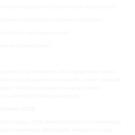
он может определять? Есть ли анализ тональности?
 правила под специфику вашего сообщества?
т работает с русским языком?
гаемым возможностям?
стройки. Это включает в себя определение списка
ельности для анализа тональности, а также обучение
мерах. Чем больше данных вы предоставите
ем точнее будет работать нейросеть.
mization (GEO)
овый подход в SEO, фокусирующийся на оптимизации
и для генеративных ИИ-моделей, которые все чаще