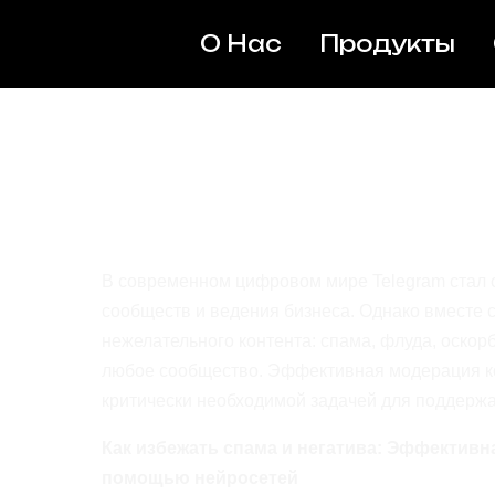
О Нас
Продукты
Как избежать с
Эффективная 
комментариев в
помощью нейр
В современном цифровом мире Telegram стал 
сообществ и ведения бизнеса. Однако вместе 
нежелательного контента: спама, флуда, оскор
любое сообщество. Эффективная модерация ко
критически необходимой задачей для поддержа
Как избежать спама и негатива: Эффективн
помощью нейросетей